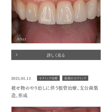
After
詳しく見る
2025.05.13
セラミック治療
前歯のセラミック
被せ物のやり治しに伴う根管治療、支台歯築
造、形成