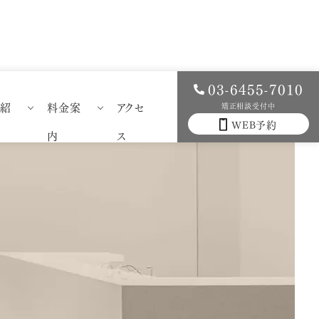
03-6455-7010
例紹
料金案
アクセ
矯正相談受付中
WEB予約
科症例紹介
一般歯科料金案内
内
ス
科症例紹介
矯正歯科料金案内
）