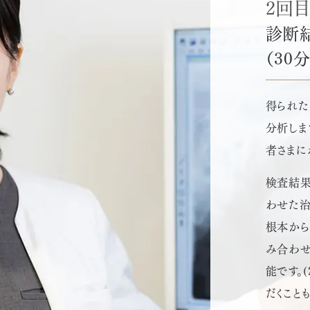
2回
診断
（30
得られた
分析しま
者さまに
検査結果
わせた治
根本から
み合わせ
能です。
だくことも