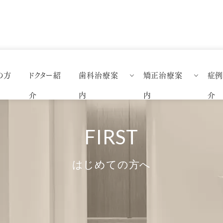
の方
ドクター紹
歯科治療案
矯正治療案
症
精密虫歯治療
矯正歯科特設ページ
一般歯
介
内
内
介
審美歯科
矯正治療について
矯正歯
セラミック
マウスピース矯正（インビザライン
ホワイトニング
舌側矯正
はじめての方へ
予防歯科治療
審美ブラケット矯正
親知らず外来
部分矯正
インプラント
ブライダル矯正
ダイレクトボンディング
小児矯正