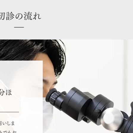
初診の流れ
0分ほ
伺いしま
とでもお