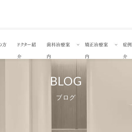
の方
ドクター紹
歯科治療案
矯正治療案
症
精密虫歯治療
矯正歯科特設ページ
一般歯
介
内
内
介
審美歯科
矯正治療について
矯正歯
セラミック
マウスピース矯正（インビザライン
ホワイトニング
舌側矯正
ブログ
予防歯科治療
審美ブラケット矯正
親知らず外来
部分矯正
インプラント
ブライダル矯正
ダイレクトボンディング
小児矯正