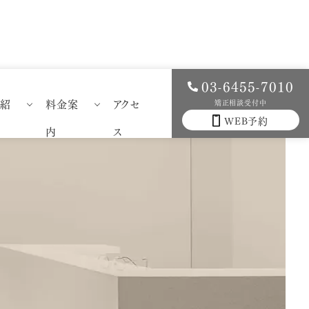
03-6455-7010
例紹
料金案
アクセ
矯正相談受付中
WEB予約
科症例紹介
一般歯科料金案内
内
ス
科症例紹介
矯正歯科料金案内
）