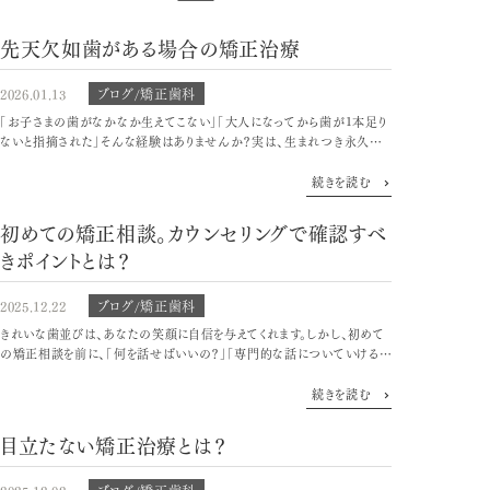
先天欠如歯がある場合の矯正治療
ブログ/矯正歯科
2026.01.13
「お子さまの歯がなかなか生えてこない」「大人になってから歯が1本足り
ないと指摘された」そんな経験はありませんか？実は、生まれつき永久歯
が少ない「先天欠如歯」は、日本人の約10人に1人に見られる決して珍し
くない症状です。「自分だけじゃない」と...
続きを読む
初めての矯正相談。カウンセリングで確認すべ
きポイントとは？
ブログ/矯正歯科
2025.12.22
きれいな歯並びは、あなたの笑顔に自信を与えてくれます。しかし、初めて
の矯正相談を前に、「何を話せばいいの？」「専門的な話についていけるか
な？」と、期待と同時に不安を感じている方も多いのではないでしょうか。カ
ウンセリングで後悔しないためには、...
続きを読む
目立たない矯正治療とは？