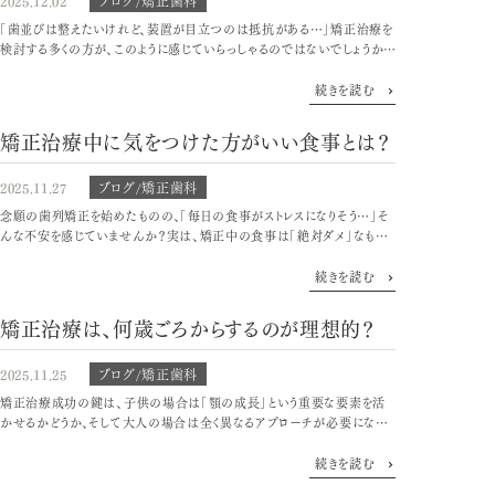
ブログ/矯正歯科
2025.12.02
「歯並びは整えたいけれど、装置が目立つのは抵抗がある…」矯正治療を
検討する多くの方が、このように感じていらっしゃるのではないでしょうか。
かつての金属装置のイメージから、一歩踏み出せない方も少なくないかも
しれません。しかし、矯正治療の技術は大...
続きを読む
矯正治療中に気をつけた方がいい食事とは？
ブログ/矯正歯科
2025.11.27
念願の歯列矯正を始めたものの、「毎日の食事がストレスになりそう…」そ
んな不安を感じていませんか？実は、矯正中の食事は「絶対ダメ」なもの
は少なく、装置を守り、歯の移動を助けるための「3つの基本ルール」と少し
の工夫で、食事の楽しみを大きく損なう...
続きを読む
矯正治療は、何歳ごろからするのが理想的？
ブログ/矯正歯科
2025.11.25
矯正治療成功の鍵は、子供の場合は「顎の成長」という重要な要素を活
かせるかどうか、そして大人の場合は全く異なるアプローチが必要になると
いう点です。6歳から12歳頃のお子さまの治療、そして40代、50代からでも
決して遅くない大人の治療について、...
続きを読む