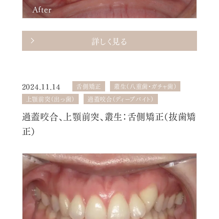
After
詳しく見る
2024.11.14
舌側矯正
叢生（八重歯・ガチャ歯）
上顎前突（出っ歯）
過蓋咬合（ディープバイト）
過蓋咬合、上顎前突、叢生：舌側矯正（抜歯矯
正）