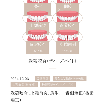
叢生
開咬
（八重歯・ガチャ歯）
（オープンバイト）
過蓋咬合
上顎前突
（ディープバイト）
（出っ歯）
反対咬合
空隙歯列
（しゃくれ）
（すきっ歯）
過蓋咬合（ディープバイト）
2024.12.03
舌側矯正
叢生（八重歯・ガチャ歯）
上顎前突（出っ歯）
過蓋咬合（ディープバイト）
過蓋咬合、上顎前突、叢生： 舌側矯正（抜歯
矯正）