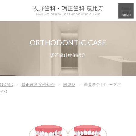
MENU
矯正歯科症例紹介
HOME
矯正歯科症例紹介
歯並び
過蓋咬合（ディープバ
イト）