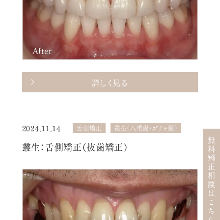
After
詳しく見る
2024.11.14
舌側矯正
叢生（八重歯・ガチャ歯）
無料矯正相談はこちら
叢生：舌側矯正（抜歯矯正）