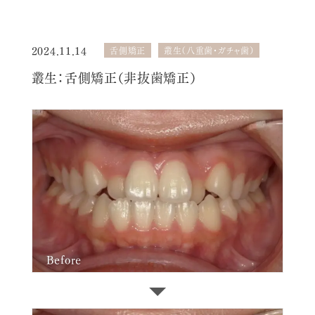
2024.11.14
舌側矯正
叢生（八重歯・ガチャ歯）
叢生：舌側矯正（非抜歯矯正）
Before