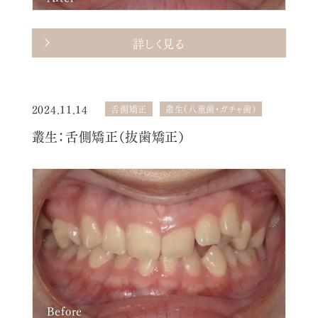
詳しく見る
2024.11.14
舌側矯正
叢生（八重歯・ガチャ歯）
叢生：舌側矯正（抜歯矯正）
Before