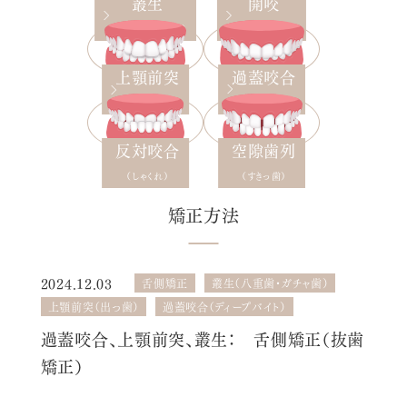
叢生
開咬
（八重歯・ガチャ歯）
（オープンバイト）
過蓋咬合
上顎前突
（ディープバイト）
（出っ歯）
反対咬合
空隙歯列
（しゃくれ）
（すきっ歯）
矯正方法
2024.12.03
舌側矯正
叢生（八重歯・ガチャ歯）
上顎前突（出っ歯）
過蓋咬合（ディープバイト）
過蓋咬合、上顎前突、叢生： 舌側矯正（抜歯
矯正）