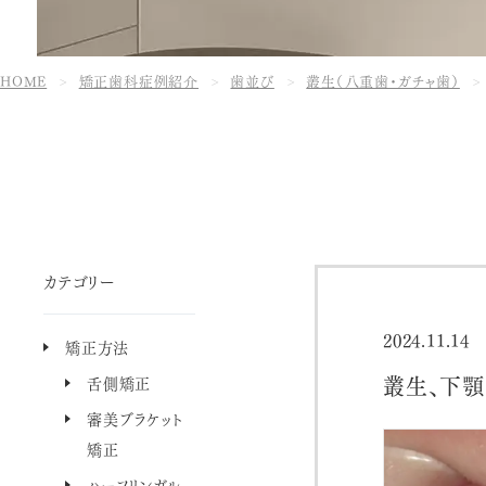
HOME
矯正歯科症例紹介
歯並び
叢生（八重歯・ガチャ歯）
カテゴリー
2024.11.14
矯正方法
叢生、下顎
舌側矯正
審美ブラケット
矯正
ハーフリンガル