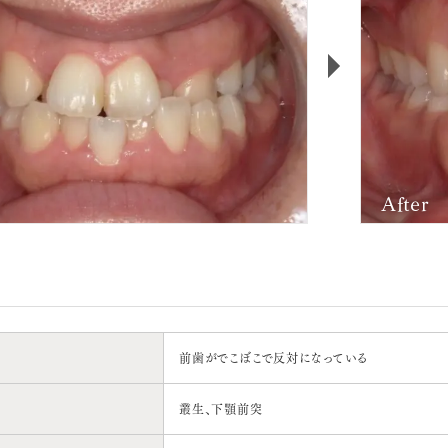
After
前歯がでこぼこで反対になっている
叢生、下顎前突