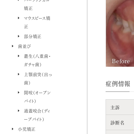
矯正
マウスピース矯
正
部分矯正
歯並び
叢生（八重歯・
Before
ガチャ歯）
上顎前突（出っ
症例情報
歯）
開咬（オープン
バイト）
主訴
過蓋咬合（ディ
ープバイト）
診断名
小児矯正