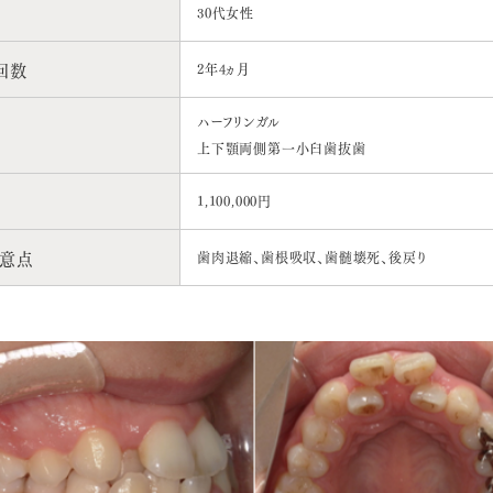
30代女性
回数
2年4ヵ月
ハーフリンガル
上下顎両側第一小臼歯抜歯
1,100,000円
意点
歯肉退縮、歯根吸収、歯髄壊死、後戻り