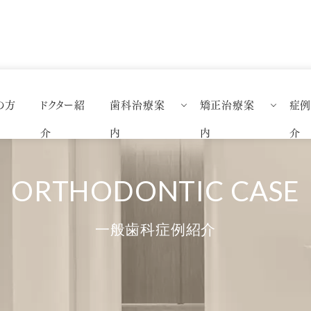
の方
ドクター紹
歯科治療案
矯正治療案
症
精密虫歯治療
矯正歯科特設ページ
一般歯
介
内
内
介
審美歯科
矯正治療について
矯正歯
セラミック
マウスピース矯正（インビザライン
ホワイトニング
舌側矯正
一般歯科症例紹介
予防歯科治療
審美ブラケット矯正
親知らず外来
部分矯正
インプラント
ブライダル矯正
ダイレクトボンディング
小児矯正