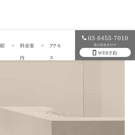
03-6455-7010
例紹
料金案
アクセ
矯正相談受付中
WEB予約
科症例紹介
一般歯科料金案内
内
ス
科症例紹介
矯正歯科料金案内
）