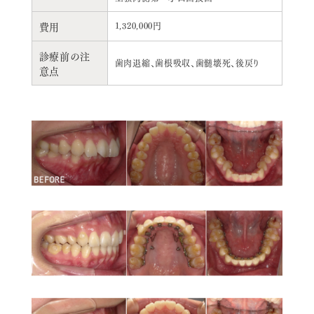
費用
1,320,000円
診療前の注
歯肉退縮、歯根吸収、歯髄壊死、後戻り
意点