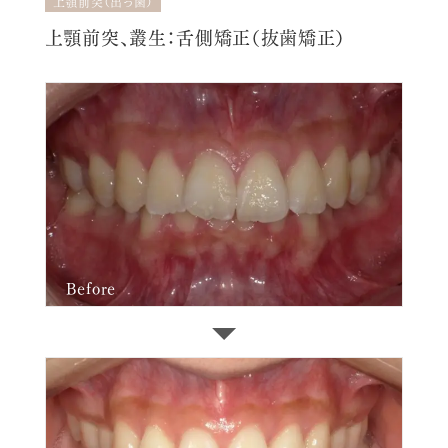
上顎前突（出っ歯）
上顎前突、叢生：舌側矯正（抜歯矯正）
Before