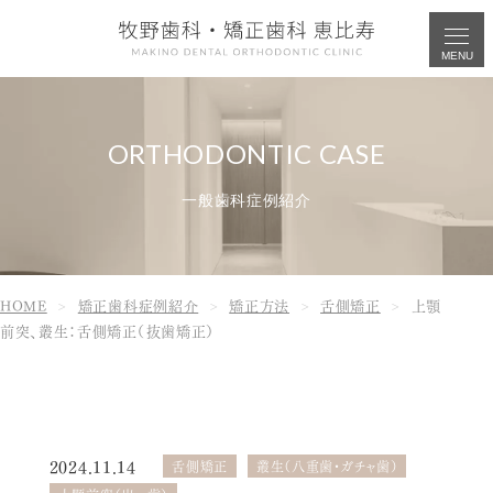
MENU
一般歯科症例紹介
HOME
矯正歯科症例紹介
矯正方法
舌側矯正
上顎
前突、叢生：舌側矯正（抜歯矯正）
2024.11.14
舌側矯正
叢生（八重歯・ガチャ歯）