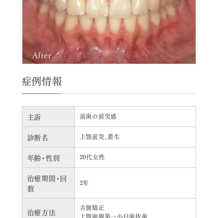
After
症例情報
主訴
前歯の前突感
診断名
上顎前突、叢生
年齢・性別
20代女性
治療期間・回
2年
数
舌側矯正
治療方法
上顎両側第一小臼歯抜歯