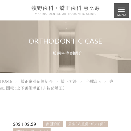
MENU
一般歯科症例紹介
HOME
矯正歯科症例紹介
矯正方法
舌側矯正
叢
生、開咬：上下舌側矯正（非抜歯矯正）
2024.02.29
舌側矯正
叢生（八重歯・ガチャ歯）