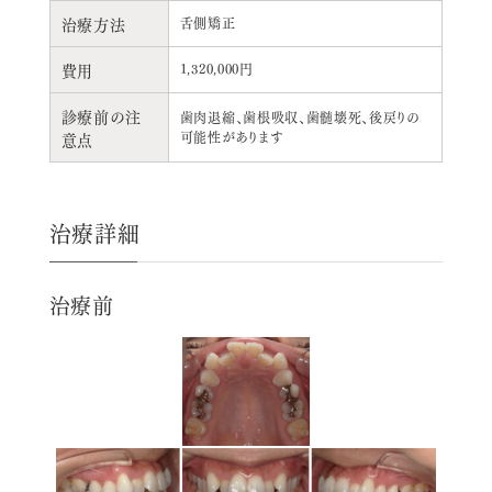
治療方法
舌側矯正
費用
1,320,000円
診療前の注
歯肉退縮、歯根吸収、歯髄壊死、後戻りの
意点
可能性があります
治療詳細
治療前