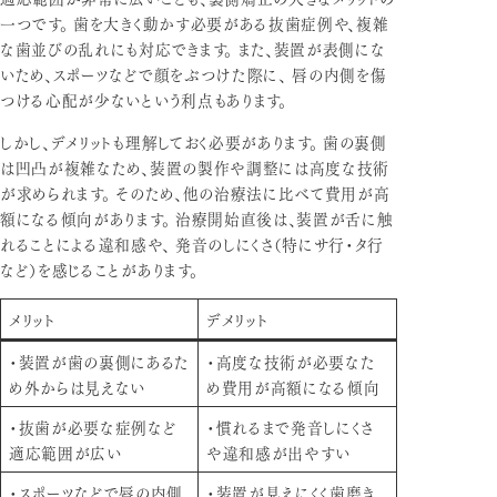
一つです。 歯を大きく動かす必要がある抜歯症例や、複雑
な歯並びの乱れにも対応できます。 また、装置が表側にな
いため、スポーツなどで顔をぶつけた際に、 唇の内側を傷
つける心配が少ないという利点もあります。
しかし、デメリットも理解しておく必要があります。 歯の裏側
は凹凸が複雑なため、装置の製作や調整には高度な技術
が求められます。 そのため、他の治療法に比べて費用が高
額になる傾向があります。 治療開始直後は、装置が舌に触
れることによる違和感や、 発音のしにくさ（特にサ行・タ行
など）を感じることがあります。
メリット
デメリット
・装置が歯の裏側にあるた
・高度な技術が必要なた
め外からは見えない
め費用が高額になる傾向
・抜歯が必要な症例など
・慣れるまで発音しにくさ
適応範囲が広い
や違和感が出やすい
・スポーツなどで唇の内側
・装置が見えにくく歯磨き