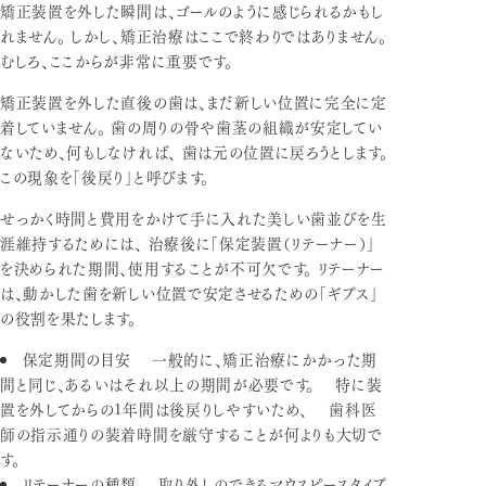
矯正装置を外した瞬間は、ゴールのように感じられるかもし
れません。 しかし、矯正治療はここで終わりではありません。
むしろ、ここからが非常に重要です。
矯正装置を外した直後の歯は、まだ新しい位置に完全に定
着していません。 歯の周りの骨や歯茎の組織が安定してい
ないため、何もしなければ、 歯は元の位置に戻ろうとします。
この現象を「後戻り」と呼びます。
せっかく時間と費用をかけて手に入れた美しい歯並びを生
涯維持するためには、 治療後に「保定装置（リテーナー）」
を決められた期間、使用することが不可欠です。 リテーナー
は、動かした歯を新しい位置で安定させるための「ギプス」
の役割を果たします。
保定期間の目安
一般的に、矯正治療にかかった期
間と同じ、あるいはそれ以上の期間が必要です。 特に装
置を外してからの1年間は後戻りしやすいため、 歯科医
師の指示通りの装着時間を厳守することが何よりも大切で
す。
リテーナーの種類
取り外しのできるマウスピースタイプ