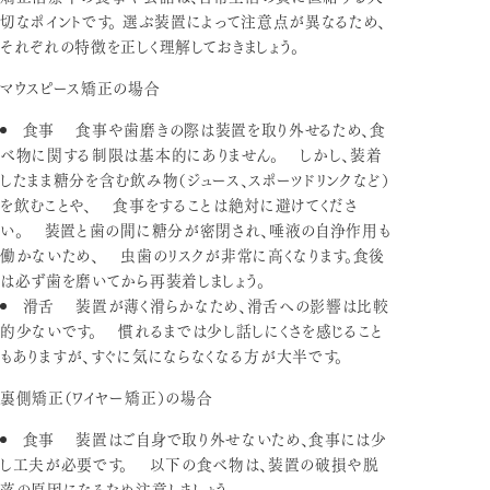
切なポイントです。 選ぶ装置によって注意点が異なるため、
それぞれの特徴を正しく理解しておきましょう。
マウスピース矯正の場合
食事
食事や歯磨きの際は装置を取り外せるため、食
べ物に関する制限は基本的にありません。 しかし、装着
したまま糖分を含む飲み物（ジュース、スポーツドリンクなど）
を飲むことや、 食事をすることは絶対に避けてくださ
い。 装置と歯の間に糖分が密閉され、唾液の自浄作用も
働かないため、 虫歯のリスクが非常に高くなります。食後
は必ず歯を磨いてから再装着しましょう。
滑舌
装置が薄く滑らかなため、滑舌への影響は比較
的少ないです。 慣れるまでは少し話しにくさを感じること
もありますが、すぐに気にならなくなる方が大半です。
裏側矯正（ワイヤー矯正）の場合
食事
装置はご自身で取り外せないため、食事には少
し工夫が必要です。 以下の食べ物は、装置の破損や脱
落の原因になるため注意しましょう。