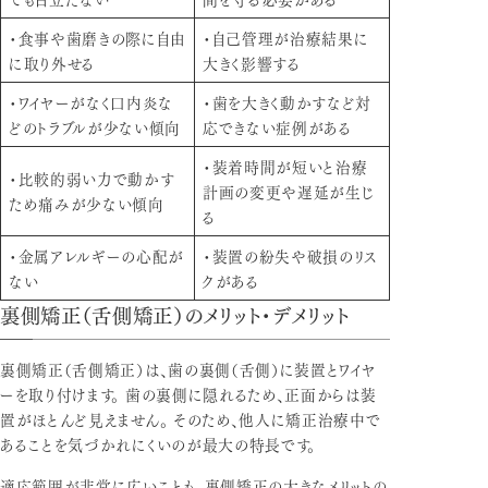
・食事や歯磨きの際に自由
・自己管理が治療結果に
に取り外せる
大きく影響する
・ワイヤーがなく口内炎な
・歯を大きく動かすなど対
どのトラブルが少ない傾向
応できない症例がある
・装着時間が短いと治療
・比較的弱い力で動かす
計画の変更や遅延が生じ
ため痛みが少ない傾向
る
・金属アレルギーの心配が
・装置の紛失や破損のリス
ない
クがある
裏側矯正（舌側矯正）のメリット・デメリット
裏側矯正（舌側矯正）は、歯の裏側（舌側）に装置とワイヤ
ーを取り付けます。 歯の裏側に隠れるため、正面からは装
置がほとんど見えません。 そのため、他人に矯正治療中で
あることを気づかれにくいのが最大の特長です。
適応範囲が非常に広いことも、裏側矯正の大きなメリットの