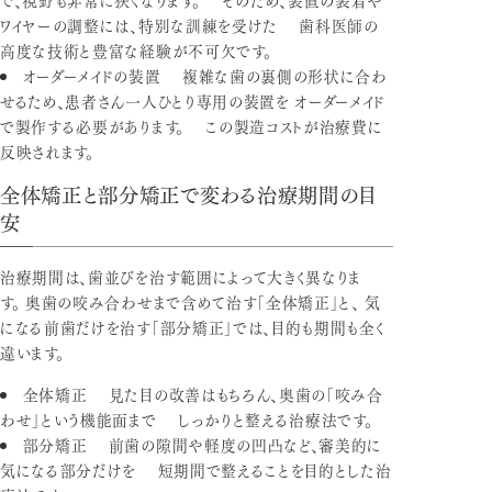
ワイヤーの調整には、特別な訓練を受けた 歯科医師の
高度な技術と豊富な経験が不可欠です。
オーダーメイドの装置
複雑な歯の裏側の形状に合わ
せるため、患者さん一人ひとり専用の装置を オーダーメイド
で製作する必要があります。 この製造コストが治療費に
反映されます。
全体矯正と部分矯正で変わる治療期間の目
安
治療期間は、歯並びを治す範囲によって大きく異なりま
す。 奥歯の咬み合わせまで含めて治す「全体矯正」と、 気
になる前歯だけを治す「部分矯正」では、目的も期間も全く
違います。
全体矯正
見た目の改善はもちろん、奥歯の「咬み合
わせ」という機能面まで しっかりと整える治療法です。
部分矯正
前歯の隙間や軽度の凹凸など、審美的に
気になる部分だけを 短期間で整えることを目的とした治