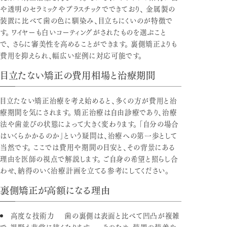
や透明のセラミックやプラスチックでできており、 金属製の
装置に比べて歯の色に馴染み、目立ちにくいのが特徴で
す。 ワイヤーも白いコーティングがされたものを選ぶこと
で、 さらに審美性を高めることができます。 裏側矯正よりも
費用を抑えられ、幅広い症例に対応可能です。
目立たない矯正の費用相場と治療期間
目立たない矯正治療を考え始めると、多くの方が費用と治
療期間を気にされます。 矯正治療は自由診療であり、治療
法や歯並びの状態によって大きく変わります。 「自分の場合
はいくらかかるのか」という疑問は、治療への第一歩として
当然です。 ここでは費用や期間の目安と、その背景にある
理由を医師の視点で解説します。 ご自身の希望と照らし合
わせ、納得のいく治療計画を立てる参考にしてください。
裏側矯正が高額になる理由
高度な技術力
歯の裏側は表面と比べて凹凸が複雑
で、視野も非常に狭くなります。 そのため、装置の装着や