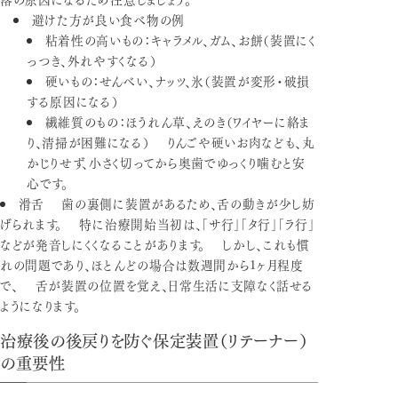
避けた方が良い食べ物の例
粘着性の高いもの
：キャラメル、ガム、お餅（装置にく
っつき、外れやすくなる）
硬いもの
：せんべい、ナッツ、氷（装置が変形・破損
する原因になる）
繊維質のもの
：ほうれん草、えのき（ワイヤーに絡ま
り、清掃が困難になる） りんごや硬いお肉なども、丸
かじりせず、小さく切ってから奥歯でゆっくり噛むと安
心です。
滑舌
歯の裏側に装置があるため、舌の動きが少し妨
げられます。 特に治療開始当初は、「サ行」「タ行」「ラ行」
などが発音しにくくなることがあります。 しかし、これも慣
れの問題であり、ほとんどの場合は数週間から1ヶ月程度
で、 舌が装置の位置を覚え、日常生活に支障なく話せる
ようになります。
治療後の後戻りを防ぐ保定装置（リテーナー）
の重要性