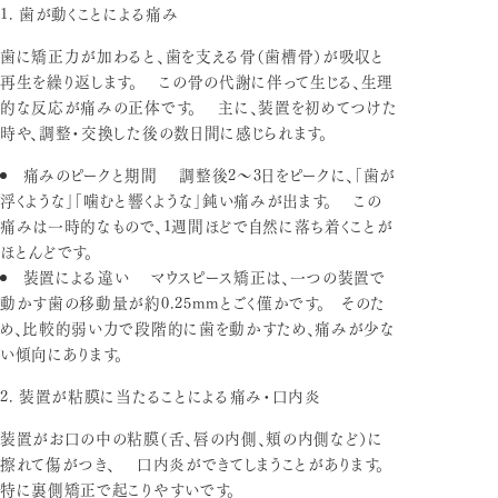
1. 歯が動くことによる痛み
歯に矯正力が加わると、歯を支える骨（歯槽骨）が吸収と
再生を繰り返します。 この骨の代謝に伴って生じる、生理
的な反応が痛みの正体です。 主に、装置を初めてつけた
時や、調整・交換した後の数日間に感じられます。
痛みのピークと期間
調整後2～3日をピークに、「歯が
浮くような」「噛むと響くような」鈍い痛みが出ます。 この
痛みは一時的なもので、1週間ほどで自然に落ち着くことが
ほとんどです。
装置による違い
マウスピース矯正は、一つの装置で
動かす歯の移動量が約0.25mmとごく僅かです。 そのた
め、比較的弱い力で段階的に歯を動かすため、痛みが少な
い傾向にあります。
2. 装置が粘膜に当たることによる痛み・口内炎
装置がお口の中の粘膜（舌、唇の内側、頬の内側など）に
擦れて傷がつき、 口内炎ができてしまうことがあります。
特に裏側矯正で起こりやすいです。