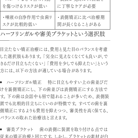
を傷つけるリスクが低い
に丁寧なケアが必要
・唾液の自浄作用で虫歯リ
・表側矯正に比べ治療期
スクが比較的低い
間が長くなることがある
ハーフリンガルや審美ブラケットという選択肢
目立たない矯正治療には、費用と見た目のバランスを考慮
した選択肢もあります。 「完全に見えなくなくても良いが、で
きるだけ目立ちたくない」 「費用を少しでも抑えたい」という
方には、以下の方法が適している場合があります。
ハーフリンガル矯正
特に目立ちやすい上の歯並びだ
けを裏側矯正にし、 下の歯並びは表側矯正にする方法で
す。 下の歯は会話中も唇で隠れることが多いため、 表側装
置でも比較的目立ちにくいのが特徴です。 すべての歯を裏
側矯正にするよりも費用を抑えつつ、 審美性を高く保てる、
バランスの取れた治療法と言えます。
審美ブラケット
歯の表側に装置を取り付ける点では
従来の矯正治療と同じです。 しかし、ブラケットの素材が白