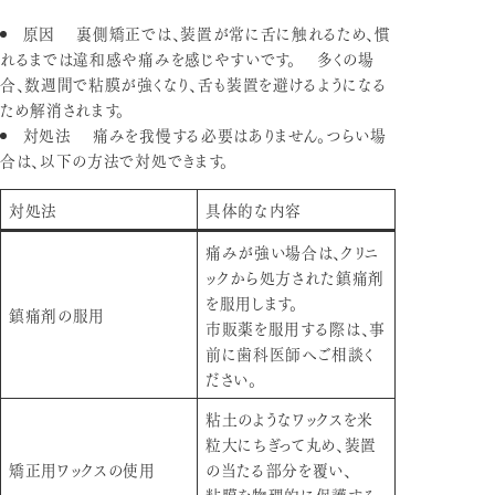
原因
裏側矯正では、装置が常に舌に触れるため、慣
れるまでは違和感や痛みを感じやすいです。 多くの場
合、数週間で粘膜が強くなり、舌も装置を避けるようになる
ため解消されます。
対処法
痛みを我慢する必要はありません。つらい場
合は、以下の方法で対処できます。
対処法
具体的な内容
痛みが強い場合は、クリニ
ックから処方された鎮痛剤
を服用します。
鎮痛剤の服用
市販薬を服用する際は、事
前に歯科医師へご相談く
ださい。
粘土のようなワックスを米
粒大にちぎって丸め、装置
矯正用ワックスの使用
の当たる部分を覆い、
粘膜を物理的に保護する