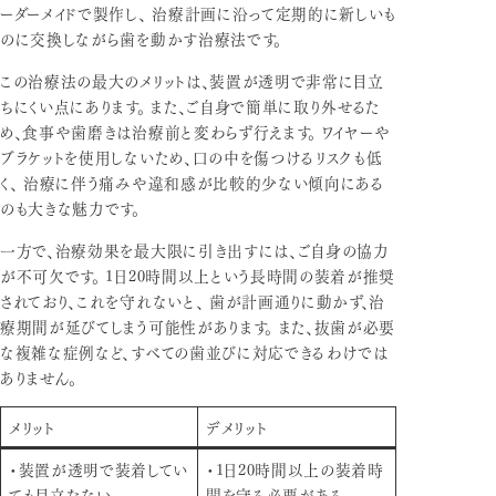
ーダーメイドで製作し、 治療計画に沿って定期的に新しいも
のに交換しながら歯を動かす治療法です。
この治療法の最大のメリットは、装置が透明で非常に目立
ちにくい点にあります。 また、ご自身で簡単に取り外せるた
め、食事や歯磨きは治療前と変わらず行えます。 ワイヤーや
ブラケットを使用しないため、口の中を傷つけるリスクも低
く、 治療に伴う痛みや違和感が比較的少ない傾向にある
のも大きな魅力です。
一方で、治療効果を最大限に引き出すには、ご自身の協力
が不可欠です。 1日20時間以上という長時間の装着が推奨
されており、これを守れないと、 歯が計画通りに動かず、治
療期間が延びてしまう可能性があります。 また、抜歯が必要
な複雑な症例など、すべての歯並びに対応できるわけでは
ありません。
メリット
デメリット
・装置が透明で装着してい
・1日20時間以上の装着時
ても目立たない
間を守る必要がある