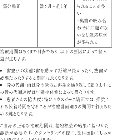
部分矯正
数ヶ月～約1年
られることが多
い
・奥歯の咬み合
わせに問題がな
いなど適応症例
が限られる
治療期間はあくまで目安であり、以下の要因によって個人
差が生じます。
歯並びの状態
：歯を動かす距離が長かったり、抜歯が
必要だったりすると期間は長くなります。
骨の代謝
：歯は骨の吸収と再生を繰り返して動きます。こ
の骨の代謝速度は年齢や体質によって異なります。
患者さんの協力度
：特にマウスピース矯正では、推奨さ
れる装着時間を守ることが治療計画通りの期間で終えるた
めの鍵となります。
ご自身の正確な治療期間は、精密検査の結果に基づいた
診断が必要です。 カウンセリングの際に、歯科医師にしっか
りと確認することが大切です。