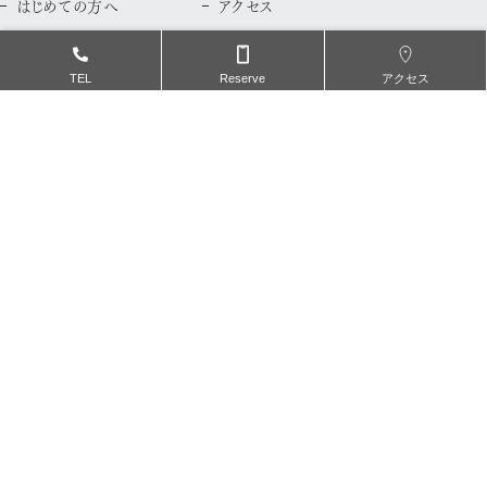
はじめての方へ
アクセス
ドクター紹介
プライバシーポリシー
TEL
Reserve
アクセス
歯科治療案内
審美歯科
親知らず外来
セラミック
インプラント
ホワイトニング
ダイレクトボンディング
精密虫歯治療
ラミネートべニア
予防歯科治療
一般歯科 料金案内
矯正治療案内
矯正歯科特設ページ
よくある質問
矯正治療について
マウスピース矯正
舌側矯正
ブライダル矯正