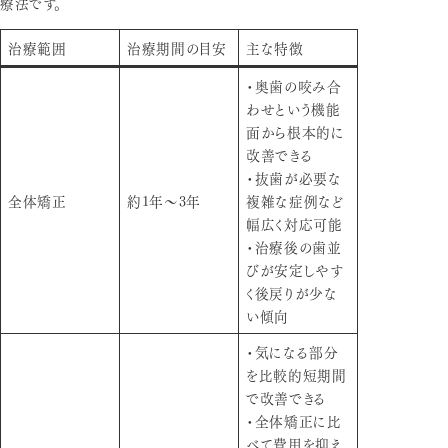
療法です。
治療範囲
治療期間の目安
主な特徴
・奥歯の咬み合
わせという機能
面から根本的に
改善できる
・抜歯が必要な
全体矯正
約1年～3年
複雑な症例など
幅広く対応可能
・治療後の歯並
びが安定しやす
く後戻りが少な
い傾向
・気になる部分
を比較的短期間
で改善できる
・全体矯正に比
べて費用を抑え