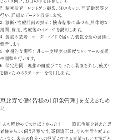
じっくり伺い、お口の中を拝見します。
精密検査：
レントゲン撮影、3Dスキャン、写真撮影等を
行い、詳細なデータを収集します。
診断・治療計画の提示：
検査結果に基づき、具体的な
期間、費用、治療後のイメージを説明します。
装置の装着：
オーダーメイドで届いた装置を歯の裏側に
装着します。
定期的な調整：
月に一度程度の頻度でワイヤーの交換
や調整を行います。
保定期間：
理想の歯並びになったら装置を外し、後戻り
を防ぐためのリテーナーを使用します。
恵比寿で働く皆様の「印象管理」を支えるため
に
「あの時始めておけばよかった」――。矯正治療を終えた患
者様からよく伺う言葉です。裏側矯正は、今の生活を変える
ことなく、未来の自分への投資ができる素晴らしい方法だと