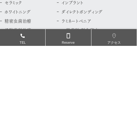
セラミック
インプラント
ホワイトニング
ダイレクトボンディング
精密虫歯治療
ラミネートべニア
予防歯科治療
一般歯科 料金案内
TEL
Reserve
アクセス
矯正治療案内
矯正歯科特設ページ
よくある質問
矯正治療について
マウスピース矯正
舌側矯正
ブライダル矯正
審美ブラケット矯正
小児矯正
部分矯正
矯正歯科 料金案内
新着情報
一般歯科症例紹介
ブログ