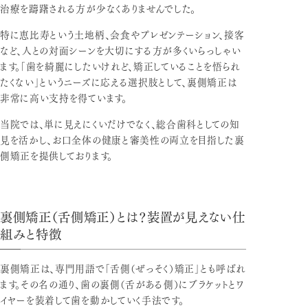
治療を躊躇される方が少なくありませんでした。
特に恵比寿という土地柄、会食やプレゼンテーション、接客
など、人との対面シーンを大切にする方が多くいらっしゃい
ます。「歯を綺麗にしたいけれど、矯正していることを悟られ
たくない」というニーズに応える選択肢として、裏側矯正は
非常に高い支持を得ています。
当院では、単に見えにくいだけでなく、総合歯科としての知
見を活かし、お口全体の健康と審美性の両立を目指した裏
側矯正を提供しております。
裏側矯正（舌側矯正）とは？装置が見えない仕
組みと特徴
裏側矯正は、専門用語で「舌側（ぜっそく）矯正」とも呼ばれ
ます。その名の通り、歯の裏側（舌がある側）にブラケットとワ
イヤーを装着して歯を動かしていく手法です。