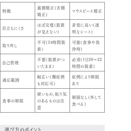
裏側矯正（舌側
特徴
マウスピース矯正
矯正）
ほぼ完璧（装置
非常に高い（透
目立ちにくさ
が見えない）
明なシート）
不可（24時間装
可能（食事や洗
取り外し
着）
浄時）
不要（装置がつ
必須（1日20〜22
自己管理
いたまま）
時間の装着）
幅広い（難症例
症例により制限
適応範囲
も対応可）
あり
硬いもの、粘り気
制限なし（外して
食事の制限
のあるものは注
食べる）
意
選び方のポイント