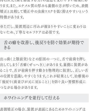
ります。また、エナメル質の厚みも裏側の方が厚いため、表側
矯正と比較して矯正中の虫歯リスクを低く抑えやすいという
特徴があります。
※ただし、装置周辺に汚れが溜まりやすいことに変わりは
ないため、丁寧なセルフケアは必須です。
舌の癖を改善し、後戻りを防ぐ効果が期待で
きる
出っ歯（上顎前突）などの原因の一つに、舌で前歯を押し
出してしまう「舌癖（ぜっへき）」があります。裏側に装置があ
ることで、舌が前歯を押す動きを物理的に阻害し、正しい舌
の位置を意識しやすくなります。これが結果として、治療後の
「後戻り（歯並びが元に戻ること）」を防ぐ良い習慣形成に
つながる場合があります。
ホワイトニングを並行して行える
表側矯正の場合、装置が表面にあるためホワイトニングは